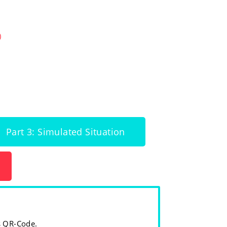
)
Part 3: Simulated Situation
s QR-Code.