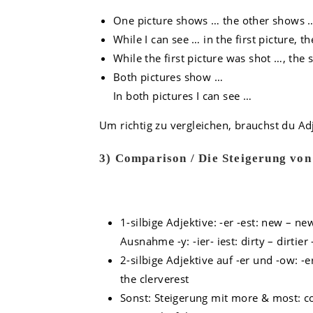
One picture shows … the other shows 
While I can see … in the first picture, 
While the first picture was shot …, the
Both pictures show …
In both pictures I can see …
Um richtig zu vergleichen, brauchst du Adje
3) Comparison / Die Steigerung von
1-silbige Adjektive: -er -est: new – n
Ausnahme -y: -ier- iest: dirty – dirtier 
2-silbige Adjektive auf -er und -ow: -er
the clerverest
Sonst: Steigerung mit more & most: co