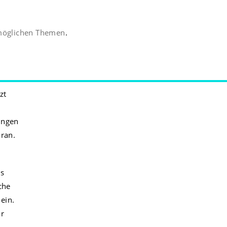
t möglichen Themen
.
zt
ungen
dran.
ls
che
ein.
ir