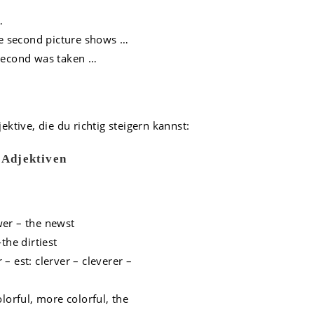
…
the second picture shows …
 second was taken …
ktive, die du richtig steigern kannst:
 Adjektiven
ewer – the newst
-the dirtiest
 – est: clerver – cleverer –
lorful, more colorful, the