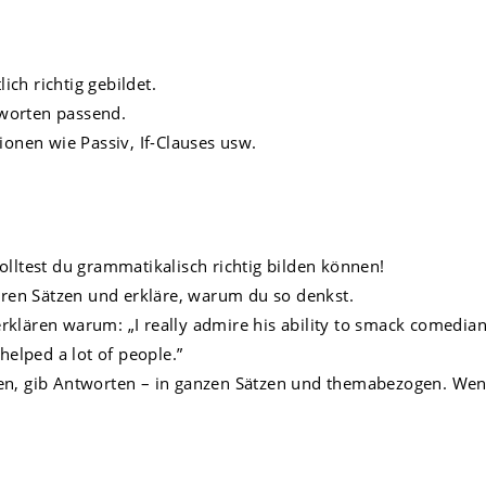
ich richtig gebildet.
tworten passend.
onen wie Passiv, If-Clauses usw.
solltest du grammatikalisch richtig bilden können!
ren Sätzen und erkläre, warum du so denkst.
du erklären warum: „I really admire his ability to smack comedia
elped a lot of people.”
gen, gib Antworten – in ganzen Sätzen und themabezogen. Wenn