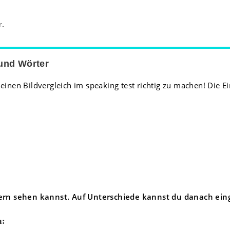
r
.
 und Wörter
nen Bildvergleich im speaking test richtig zu machen! Die Einl
ldern sehen kannst. Auf Unterschiede kannst du danach ei
h: